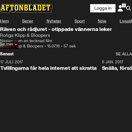
Logga in
Hem
Serier
Nyheter
Sport
Nöje
Livsstil
Räven och rådjuret - otippade vännerna leker
Roliga Klipp & Bloopers
Nästan som en tecknad film
Se mer
Roliga Klipp & Bloopers
•
15.07.16
•
57 sek
Senast
SE ALLA
17 JULI 2017
0:29
6 JAN. 2017
Tvillingarna får hela internet att skratta
Snälla, förs