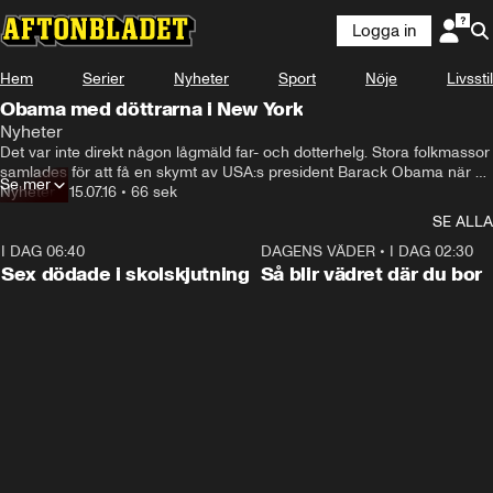
Logga in
Hem
Serier
Nyheter
Sport
Nöje
Livsstil
Obama med döttrarna i New York
Nyheter
Det var inte direkt någon lågmäld far- och dotterhelg. Stora folkmassor 
samlades för att få en skymt av USA:s president Barack Obama när 
Se mer
han tillbringade helgen med sina döttrar i New York.
Nyheter
•
15.07.16
•
66 sek
SE ALLA
I DAG 06:40
0:35
DAGENS VÄDER
•
I DAG 02:30
Sex dödade i skolskjutning
Så blir vädret där du bor