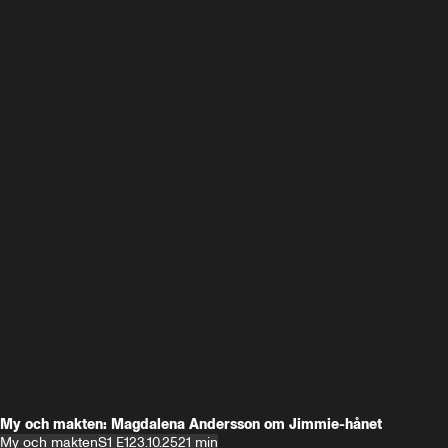
My och makten: Magdalena Andersson om Jimmie-hånet
My och makten
S1 E1
23.10.25
21 min