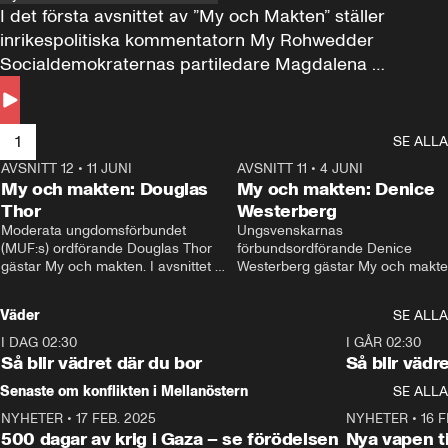
I det första avsnittet av ”My och Makten” ställer 
inrikespolitiska kommentatorn My Rohwedder 
Socialdemokraternas partiledare Magdalena 
Andersson till svars.
1
SE ALLA
AVSNITT 12
•
11 JUNI
26:27
AVSNITT 11
•
4 JUNI
2
My och makten: Douglas
My och makten: Denice
Thor
Westerberg
Moderata ungdomsförbundet 
Ungsvenskarnas 
(MUF:s) ordförande Douglas Thor 
förbundsordförande Denice 
gästar My och makten. I avsnittet 
Westerberg gästar My och makten.
diskuteras tonårsutvisningarna och 
avsnittet diskuteras migrationsfrå
hur Moderaterna ska locka väljare till 
och hur SD ska locka kvinnliga 
Väder
SE ALLA
valet i höst. 
väljare. 
I DAG 02:30
1:06
I GÅR 02:30
Så blir vädret där du bor
Så blir vädr
Senaste om konflikten i Mellanöstern
SE ALLA
NYHETER
•
17 FEB. 2025
0:45
NYHETER
•
16 F
500 dagar av krig i Gaza – se förödelsen
Nya vapen ti