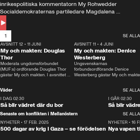
inrikespolitiska kommentatorn My Rohwedder 
Socialdemokraternas partiledare Magdalena 
Andersson till svars.
1
SE ALLA
AVSNITT 12
•
11 JUNI
26:27
AVSNITT 11
•
4 JUNI
2
My och makten: Douglas
My och makten: Denice
Thor
Westerberg
Moderata ungdomsförbundet 
Ungsvenskarnas 
(MUF:s) ordförande Douglas Thor 
förbundsordförande Denice 
gästar My och makten. I avsnittet 
Westerberg gästar My och makten.
diskuteras tonårsutvisningarna och 
avsnittet diskuteras migrationsfrå
hur Moderaterna ska locka väljare till 
och hur SD ska locka kvinnliga 
Väder
SE ALLA
valet i höst. 
väljare. 
I DAG 02:30
1:06
I GÅR 02:30
Så blir vädret där du bor
Så blir vädr
Senaste om konflikten i Mellanöstern
SE ALLA
NYHETER
•
17 FEB. 2025
0:45
NYHETER
•
16 F
500 dagar av krig i Gaza – se förödelsen
Nya vapen ti