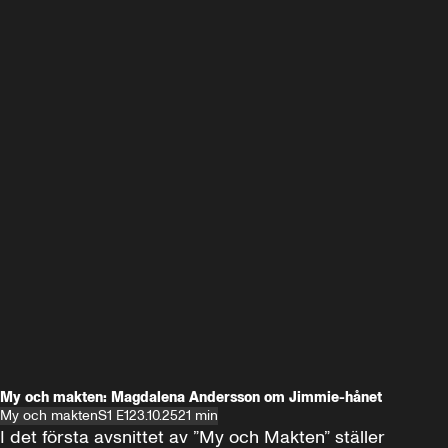
My och makten: Magdalena Andersson om Jimmie-hånet
My och makten
S1 E1
23.10.25
21 min
I det första avsnittet av ”My och Makten” ställer 