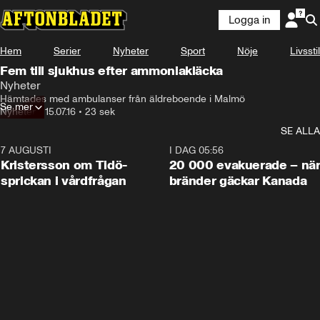
Logga in
Hem
Serier
Nyheter
Sport
Nöje
Livsstil
Fem till sjukhus efter ammoniakläcka
Nyheter
Hämtades med ambulanser från äldreboende i Malmö
Se mer
Nyheter
•
15.07.16
•
23 sek
SE ALLA
7 AUGUSTI
0:42
I DAG 05:56
Kristersson om Tidö-
20 000 evakuerade – nä
sprickan i vårdfrågan
bränder gäckar Kanada