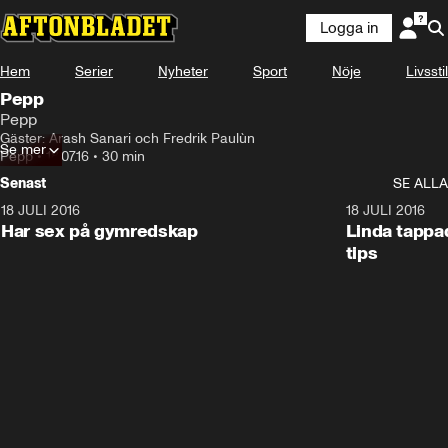
Logga in
Hem
Serier
Nyheter
Sport
Nöje
Livsstil
Pepp
Pepp
Gäster: Arash Sanari och Fredrik Paulùn
Se mer
Pepp
•
18.07.16
•
30 min
Senast
SE ALLA
18 JULI 2016
28:56
18 JULI 2016
Har sex på gymredskap
Linda tappa
tips