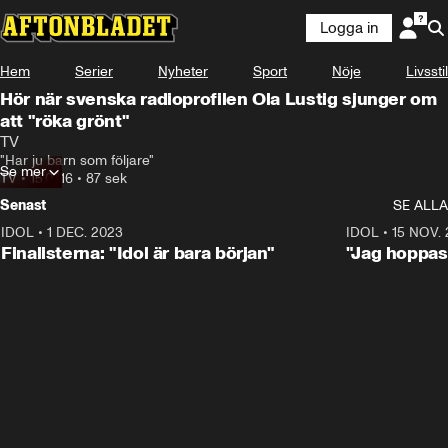
Logga in
Hem
Serier
Nyheter
Sport
Nöje
Livsstil
Hör när svenska radioprofilen Ola Lustig sjunger om
att "röka grönt"
TV
"Har ju barn som följare"
Se mer
TV
•
15.07.16
•
87 sek
Senast
SE ALLA
IDOL
•
1 DEC. 2023
0:56
IDOL
•
15 NOV.
Finalisterna: "Idol är bara början"
"Jag hoppas 