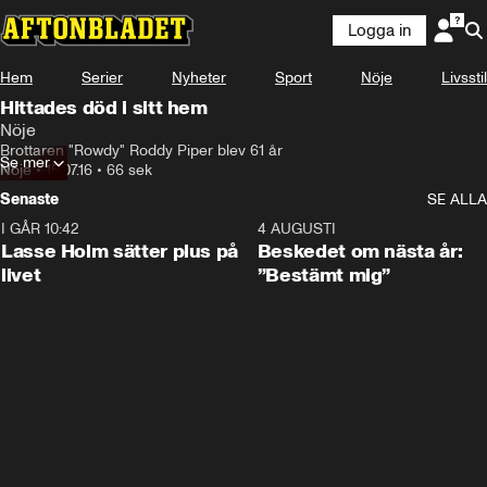
Logga in
Hem
Serier
Nyheter
Sport
Nöje
Livsstil
Hittades död i sitt hem
Nöje
Brottaren "Rowdy" Roddy Piper blev 61 år
Se mer
Nöje
•
15.07.16
•
66 sek
Senaste
SE ALLA
I GÅR 10:42
1:04
4 AUGUSTI
Lasse Holm sätter plus på
Beskedet om nästa år:
livet
”Bestämt mig”