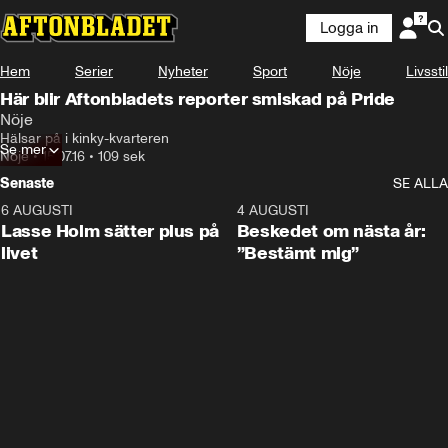
Logga in
Hem
Serier
Nyheter
Sport
Nöje
Livsstil
Här blir Aftonbladets reporter smiskad på Pride
Nöje
Hälsar på i kinky-kvarteren
Se mer
Nöje
•
15.07.16
•
109 sek
Senaste
SE ALLA
6 AUGUSTI
1:04
4 AUGUSTI
Lasse Holm sätter plus på
Beskedet om nästa år:
livet
”Bestämt mig”