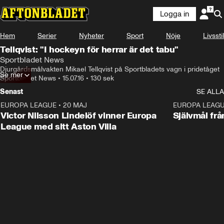
Logga in
Hem
Serier
Nyheter
Sport
Nöje
Livsstil
Tellqvist: "I hockeyn för herrar är det tabu"
Sportbladet News
Djurgårdsmålvakten Mikael Tellqvist på Sportbladets vagn i pridetåget
Se mer
Sportbladet News
•
15.07.16
•
130 sek
Senast
SE ALLA
EUROPA LEAGUE
•
20 MAJ
1:32
EUROPA LEAG
Victor Nilsson Lindelöf vinner Europa
Självmål frå
League med sitt Aston Villa