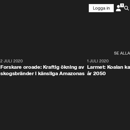
Logga in
SE ALLA
6
2 JULI 2020
1:40
1 JULI 2020
Forskare oroade: Kraftig ökning av
Larmet: Koalan kan
skogsbränder i känsliga Amazonas
år 2050