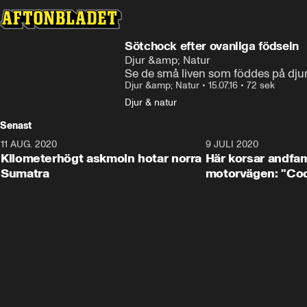
Sötchock efter ovanliga födseln
Djur &amp; Natur
Se de små liven som föddes på dju
Djur &amp; Natur
•
15.07.16
•
72 sek
Djur & natur
Senast
11 AUG. 2020
0:41
9 JULI 2020
Kilometerhögt askmoln hotar norra
Här korsar andfam
Sumatra
motorvägen: "Cool