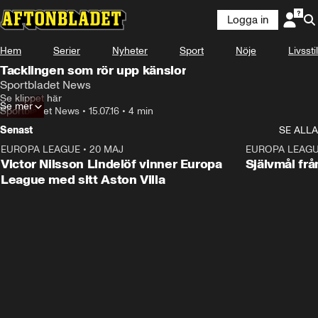
Logga in
Hem
Serier
Nyheter
Sport
Nöje
Livsstil
Tacklingen som rör upp känslor
Sportbladet News
Se klippet här
Se mer
Sportbladet News
•
15.07.16
•
4 min
Senast
SE ALLA
EUROPA LEAGUE
•
20 MAJ
1:32
EUROPA LEAG
Victor Nilsson Lindelöf vinner Europa
Självmål frå
League med sitt Aston Villa