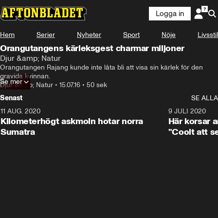
Logga in
Hem
Serier
Nyheter
Sport
Nöje
Livsstil
Orangutangens kärleksgest charmar miljoner
Djur &amp; Natur
Orangutangen Rajang kunde inte låta bli att visa sin kärlek för den 
gravida kvinnan.
Se mer
Djur &amp; Natur
•
15.07.16
•
50 sek
Senast
SE ALLA
11 AUG. 2020
0:41
9 JULI 2020
Kilometerhögt askmoln hotar norra
Här korsar 
Sumatra
"Coolt att s