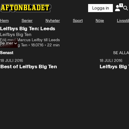
Logga in
Hem
Serier
Nyheter
Sport
Nöje
Livsstil
Leifbys Big Ten: Leeds
Leifbys Big Ten
Följ med Marcus Leifby till Leeds
Se mer
Leifbys Big Ten
•
18.07.16
•
22 min
Senast
SE ALLA
18 JULI 2016
15:55
18 JULI 2016
Best of Leifbys Big Ten
Leifbys Big