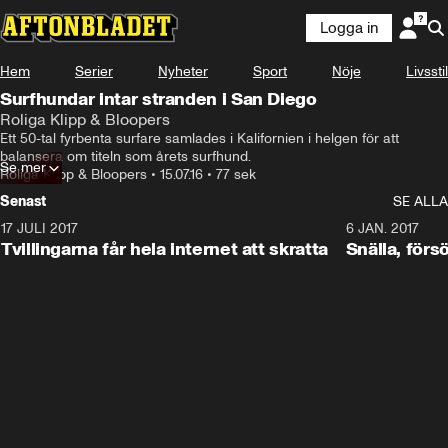
Logga in
Hem
Serier
Nyheter
Sport
Nöje
Livsstil
Surfhundar intar stranden i San Diego
Roliga Klipp & Bloopers
Ett 50-tal fyrbenta surfare samlades i Kalifornien i helgen för att 
balansera om titeln som årets surfhund.
Se mer
Roliga Klipp & Bloopers
•
15.07.16
•
77 sek
Senast
SE ALLA
17 JULI 2017
0:29
6 JAN. 2017
Tvillingarna får hela internet att skratta
Snälla, förs