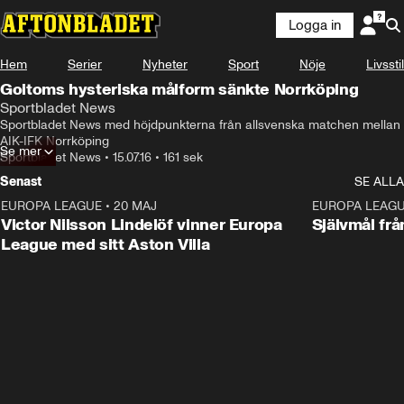
Logga in
Hem
Serier
Nyheter
Sport
Nöje
Livsstil
Goitoms hysteriska målform sänkte Norrköping
Sportbladet News
Sportbladet News med höjdpunkterna från allsvenska matchen mellan 
AIK-IFK Norrköping
Se mer
Sportbladet News
•
15.07.16
•
161 sek
Senast
SE ALLA
EUROPA LEAGUE
•
20 MAJ
1:32
EUROPA LEAG
Victor Nilsson Lindelöf vinner Europa
Självmål frå
League med sitt Aston Villa