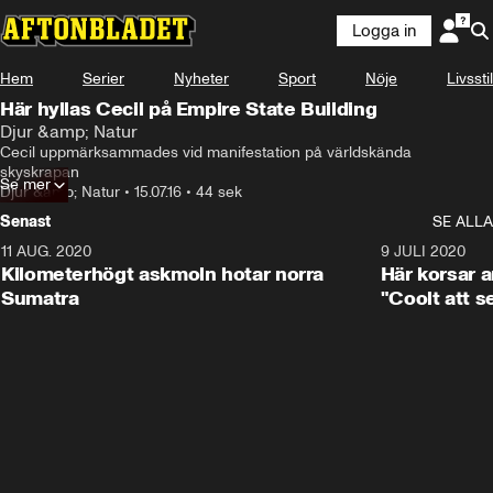
Logga in
Hem
Serier
Nyheter
Sport
Nöje
Livsstil
Här hyllas Cecil på Empire State Building
Djur &amp; Natur
Cecil uppmärksammades vid manifestation på världskända 
skyskrapan
Se mer
Djur &amp; Natur
•
15.07.16
•
44 sek
Senast
SE ALLA
11 AUG. 2020
0:41
9 JULI 2020
Kilometerhögt askmoln hotar norra
Här korsar 
Sumatra
"Coolt att s