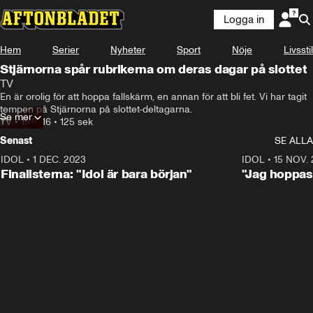
Logga in
Hem
Serier
Nyheter
Sport
Nöje
Livsstil
Stjärnorna spår rubrikerna om deras dagar på slottet
TV
En är orolig för att hoppa fallskärm, en annan för att bli fet. Vi har tagit 
tempen på Stjärnorna på slottet-deltagarna.
Se mer
TV
•
15.07.16
•
125 sek
Senast
SE ALLA
IDOL
•
1 DEC. 2023
0:56
IDOL
•
15 NOV.
Finalisterna: "Idol är bara början"
"Jag hoppas 