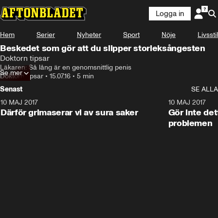
Logga in
Hem
Serier
Nyheter
Sport
Nöje
Livsstil
Beskedet som gör att du slipper storleksångesten
Doktorn tipsar
Läkaren: Så lång är en genomsnittlig penis
Se mer
Doktorn tipsar
•
15.07.16
•
5 min
Senast
SE ALLA
10 MAJ 2017
7:22
10 MAJ 2017
Därför grimaserar vi av sura saker
Gör inte det
problemen