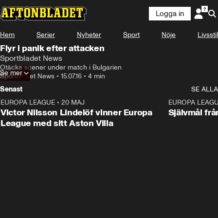
Logga in
Hem
Serier
Nyheter
Sport
Nöje
Livsstil
Flyr i panik efter attacken
Sportbladet News
Otäcka scener under match i Bulgarien
Se mer
Sportbladet News
•
15.07.16
•
4 min
Senast
SE ALLA
EUROPA LEAGUE
•
20 MAJ
1:32
EUROPA LEAG
Victor Nilsson Lindelöf vinner Europa
Självmål frå
League med sitt Aston Villa