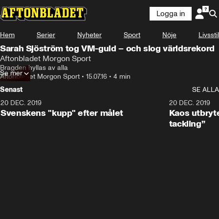
Logga in
Hem
Serier
Nyheter
Sport
Nöje
Livsstil
Sarah Sjöström tog VM-guld – och slog världsrekord
Aftonbladet Morgon Sport
Bragden hyllas av alla
Se mer
Aftonbladet Morgon Sport
•
15.07.16
•
4 min
Senast
SE ALLA
20 DEC. 2019
0:44
20 DEC. 2019
Svenskens "kupp" efter målet
Kaos utbryte
tackling”