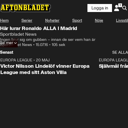
Logga in
Hem
Serier
Nyheter
Sport
Nöje
Livsstil
Här lurar Ronaldo ALLA i Madrid
Sportbladet News
Ingen bryr sig om gubben – innan de ser vem han är
Se mer
Sportbladet News
•
15.07.16
•
105 sek
Senast
SE ALLA
EUROPA LEAGUE
•
20 MAJ
1:32
EUROPA LEAG
Victor Nilsson Lindelöf vinner Europa
Självmål frå
League med sitt Aston Villa