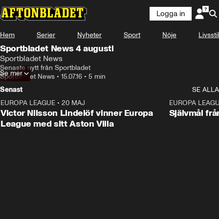
Logga in
Hem
Serier
Nyheter
Sport
Nöje
Livsstil
Sportbladet News 4 augusti
Sportbladet News
Senaste nytt från Sportbladet
Se mer
Sportbladet News
•
15.07.16
•
5 min
Senast
SE ALLA
EUROPA LEAGUE
•
20 MAJ
1:32
EUROPA LEAG
Victor Nilsson Lindelöf vinner Europa
Självmål frå
League med sitt Aston Villa