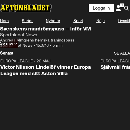
Logga in
Hem
Serier
Nyheter
Sport
Nöje
Livsstil
Svenskens mardrömspass – inför VM
Sportbladet News
Andreas Almgrens hemska träningspass
Se mer
Sportbladet News
•
15.07.16
•
5 min
Senast
SE ALLA
EUROPA LEAGUE
•
20 MAJ
1:32
EUROPA LEAG
Victor Nilsson Lindelöf vinner Europa
Självmål frå
League med sitt Aston Villa