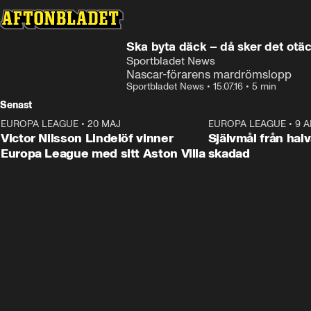
Ska byta däck – då sker det otä
Sportbladet News
Nascar-förarens mardrömslopp
Sportbladet News
•
15.07.16
•
5 min
Senast
EUROPA LEAGUE
•
20 MAJ
1:32
EUROPA LEAGUE
•
9 A
Victor Nilsson Lindelöf vinner
Självmål från hal
Europa League med sitt Aston Villa
skadad