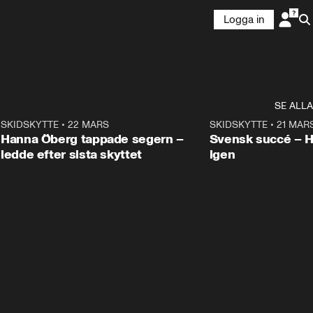
Logga in
SE ALLA
9
SKIDSKYTTE
•
22 MARS
0:55
SKIDSKYTTE
•
21 MAR
Hanna Öberg tappade segern –
Svensk succé – 
ledde efter sista skyttet
igen