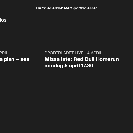
Hem
Serier
Nyheter
Sport
Nöje
Mer
Livsstil
cka
PRIL
1:03
SPORTBLADET LIVE
•
4 APRIL
1:0
va plan – sen
Missa inte: Red Bull Homerun
söndag 5 april 17.30