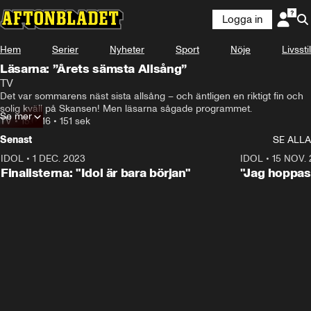
Logga in
Hem
Serier
Nyheter
Sport
Nöje
Livsstil
Läsarna: ”Årets sämsta Allsång”
TV
Det var sommarens näst sista allsång – och äntligen en riktigt fin och 
solig kväll på Skansen! Men läsarna sågade programmet.
Se mer
TV
•
15.07.16
•
151 sek
Senast
SE ALLA
IDOL
•
1 DEC. 2023
0:56
IDOL
•
15 NOV.
Finalisterna: "Idol är bara början"
"Jag hoppas 