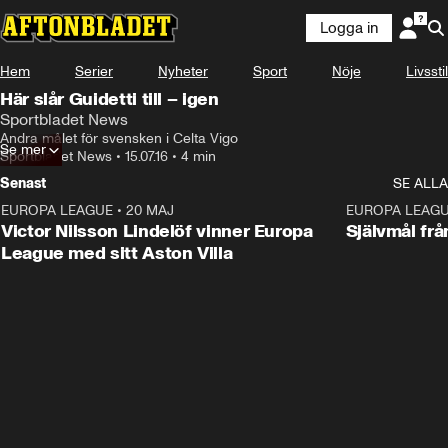
Logga in
Hem
Serier
Nyheter
Sport
Nöje
Livsstil
Här slår Guidetti till – igen
Sportbladet News
Andra målet för svensken i Celta Vigo
Se mer
Sportbladet News
•
15.07.16
•
4 min
Senast
SE ALLA
EUROPA LEAGUE
•
20 MAJ
1:32
EUROPA LEAG
Victor Nilsson Lindelöf vinner Europa
Självmål frå
League med sitt Aston Villa