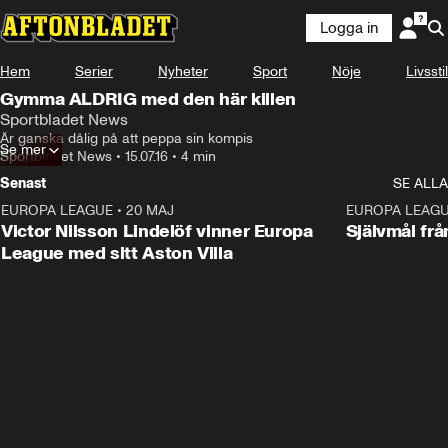
Logga in
Hem
Serier
Nyheter
Sport
Nöje
Livsstil
Gymma ALDRIG med den här killen
Sportbladet News
Är ganska dålig på att peppa sin kompis
Se mer
Sportbladet News
•
15.07.16
•
4 min
Senast
SE ALLA
EUROPA LEAGUE
•
20 MAJ
1:32
EUROPA LEAG
Victor Nilsson Lindelöf vinner Europa
Självmål frå
League med sitt Aston Villa