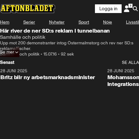
Logga in
Hem
Serier
Nyheter
Sport
Nöje
Livsstil
Här river de ner SD:s reklam i tunnelbanan
Samhälle och politik
Upp mot 200 demonstranter intog Östermalmstorg och rev ner SD:s 
reklamaffischer.
Se mer
Samhälle och politik
•
15.07.16
•
92 sek
Senast
SE ALLA
28 JUNI 2025
1:48
28 JUNI 2025
Britz blir ny arbetsmarknadsminister
Mohamsson b
integration