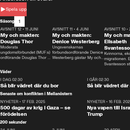
Spela upp
1
Säsong
AVSNITT 12
•
11 JUNI
26:27
AVSNITT 11
•
4 JUNI
23:40
AVSNITT 10
•
My och makten:
My och makten:
My och ma
Douglas Thor
Denice Westerberg
Elisabeth
Moderata 
Ungsvenskarnas 
Svantess
ungdomsförbundet (MUF:s) 
förbundsordförande Denice 
Kvinnorna, ek
ordförande Douglas Thor 
Westerberg gästar My och 
migrationen. E
gästar My och makten. I 
makten. I avsnittet 
Svantesson stäl
avsnittet diskuteras 
diskuteras migrationsfrågan 
när finansmini
Väder
tonårsutvisningarna och hur 
och hur SD ska locka 
Moderaterna ska locka 
kvinnliga väljare. 
I DAG 02:30
1:06
I GÅR 02:30
väljare till valet i höst. 
Så blir vädret där du bor
Så blir vädret där
Senaste om konflikten i Mellanöstern
NYHETER
•
17 FEB. 2025
0:45
NYHETER
•
16 FEB. 20
500 dagar av krig i Gaza – se
Nya vapen till Isr
förödelsen
Trump
200 sekunder