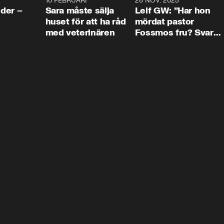
4:24
10 FEBRUARI
4:13
26 NOV. 2025
8:1
der –
Sara måste sälja
Leif GW: ”Har hon
huset för att ha råd
mördat pastor
med veterinären
Fossmos fru? Svar
nej.”