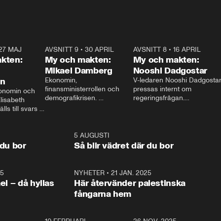
27 MAJ
3:51
AVSNITT 9
•
30 APRIL
24:00
AVSNITT 8
•
16 APRIL
25:1
kten:
My och makten:
My och makten:
Mikael Damberg
Nooshi Dadgostar
on
Ekonomin, 
V-ledaren Nooshi Dadgostar
finansministerrollen och 
pressas internt om 
onomin och 
demografikrisen. 
regeringsfrågan.

lisabeth 
Oppositionen ställs till svars 
I Aftonbladets 
ls till svars 
när Socialdemokraternas 
partiledarutfrågning ”My 
stern gästar 
Mikael Damberg gästar My 
och Makten” sätter hon ner 
My och Makten. 
och Makten. 
foten mot kritikerna:

1:06
5 AUGUSTI
1:0
– Vi ställer upp i val. Ska vi 
 du bor
Så blir vädret där du bor
vara med så sitter vi förstås 
25
1:22
NYHETER
•
21 JAN. 2025
0:5
ael – då hyllas
Här återvänder palestinska
fångarna hem