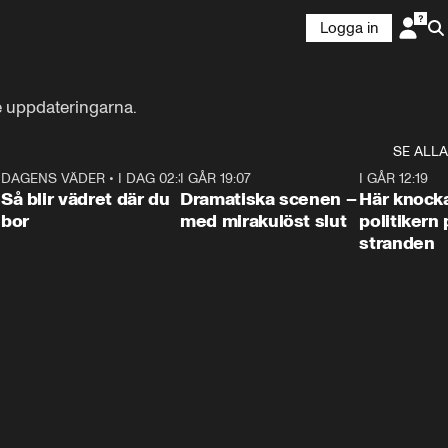
Logga in
te uppdateringarna.
SE ALLA
7
DAGENS VÄDER
•
I DAG 02:30
1:06
I GÅR 19:07
0:42
I GÅR 12:19
Så blir vädret där du
Dramatiska scenen –
Här knock
bor
med mirakulöst slut
politikern 
stranden