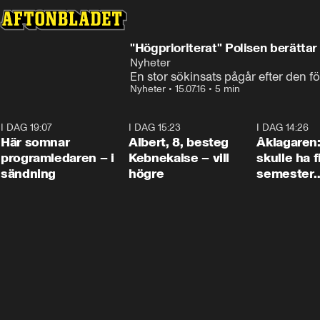
"Högprioriterat" Polisen berätta
Nyheter
En stor sökinsats pågår efter den f
Nyheter
•
15.07.16
•
5 min
I DAG 19:07
0:45
I DAG 15:23
0:54
I DAG 14:26
Här somnar
Albert, 8, besteg
Åklagaren
programledaren – i
Kebnekaise – vill
skulle ha f
sändning
högre
semester
tillsamma