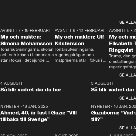
SE ALLA
7
AVSNITT 7
•
19 FEBRUARI
24:30
AVSNITT 6
•
12 FEBRUARI
27:30
AVSNITT 5
•
My och makten:
My och makten: Ulf
My och ma
Simona Mohamsson
Kristersson
Elisabeth
 
Tonårsutvisningarna, skolan 
Tonårsutvisningarna, 
Ringqvist
och och krisen i Liberalerna 
regeringsfrågan och 
Trump, den gr
står i fokus i det sjunde 
matpriserna står i fokus i 
omställningen
avsnittet av ”My och 
det sjätte avsnittet av ”My 
regeringsfråga
makten”. Se när 
och makten”. Se när 
centrum i det 
SE ALLA
Aftonbladets inrikespolitiska 
Aftonbladets inrikespolitiska 
avsnittet av ”
kommentator My 
kommentator My 
6
4 AUGUSTI
1:06
3 AUGUSTI
Makten”. Se nä
Rohwedder ställer 
Rohwedder ställer 
Så blir vädret där du bor
Så blir vädret där
Aftonbladets in
utbildnings- och 
statsminister Ulf Kristersson 
kommentator 
SE ALLA
integrationsminister Simona 
till svars.
Rohwedder stäl
Mohamsson till svars.
Centerpartiets
2
NYHETER
•
16 JAN. 2025
1:01
NYHETER
•
16 JAN. 20
Thand Ring till
Ahmed, 40, är fast i Gaza: ”Vill
Gazaborna: ”Vad s
tillbaka till Sverige”
till?”
SE ALLA