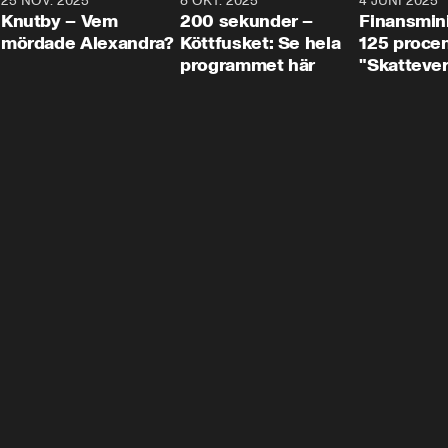
3
25 NOV. 2025
31:05
8 OKT. 2025
4:29
4 JUNI 2025
Knutby – Vem
200 sekunder –
Finansmin
mördade Alexandra?
Köttfusket: Se hela
125 procent
programmet här
"Skattever
viktig uppg