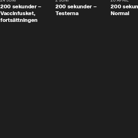
24 JUNI
5:00
2 JUNI
4:23
20 APRIL
200 sekunder –
200 sekunder –
200 sekun
Vaccinfusket,
Testerna
Normal
fortsättningen