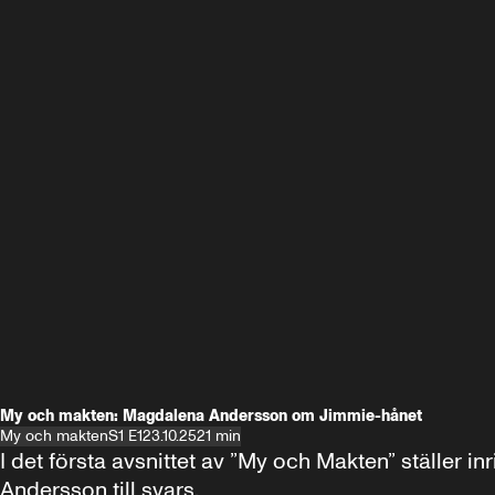
My och makten: Magdalena Andersson om Jimmie-hånet
My och makten
S1 E1
23.10.25
21 min
I det första avsnittet av ”My och Makten” ställe
Andersson till svars.