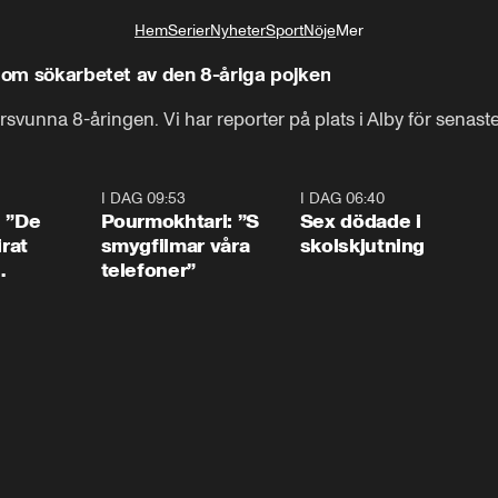
Hem
Serier
Nyheter
Sport
Nöje
Mer
Livsstil
r om sökarbetet av den 8-åriga pojken
örsvunna 8-åringen. Vi har reporter på plats i Alby för senas
1:54
I DAG 09:53
1:36
I DAG 06:40
0:4
: ”De
Pourmokhtari: ”S
Sex dödade i
irat
smygfilmar våra
skolskjutning
telefoner”
ns”