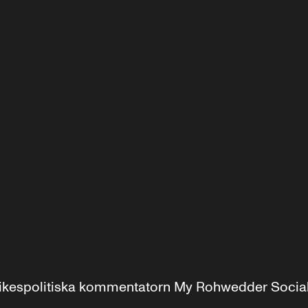
r inrikespolitiska kommentatorn My Rohwedder Soci