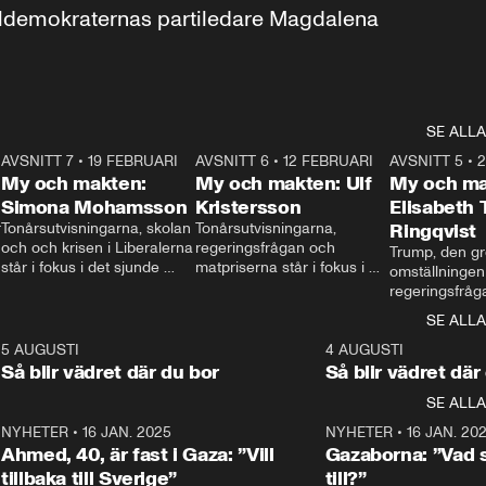
aldemokraternas partiledare Magdalena 
SE ALLA
7
AVSNITT 7
•
19 FEBRUARI
24:30
AVSNITT 6
•
12 FEBRUARI
27:30
AVSNITT 5
•
My och makten:
My och makten: Ulf
My och ma
Simona Mohamsson
Kristersson
Elisabeth
 
Tonårsutvisningarna, skolan 
Tonårsutvisningarna, 
Ringqvist
och och krisen i Liberalerna 
regeringsfrågan och 
Trump, den gr
står i fokus i det sjunde 
matpriserna står i fokus i 
omställningen
avsnittet av ”My och 
det sjätte avsnittet av ”My 
regeringsfråga
makten”. Se när 
och makten”. Se när 
centrum i det 
SE ALLA
Aftonbladets inrikespolitiska 
Aftonbladets inrikespolitiska 
avsnittet av ”
kommentator My 
kommentator My 
6
5 AUGUSTI
1:06
4 AUGUSTI
Makten”. Se nä
Rohwedder ställer 
Rohwedder ställer 
Så blir vädret där du bor
Så blir vädret där
Aftonbladets in
utbildnings- och 
statsminister Ulf Kristersson 
kommentator 
SE ALLA
integrationsminister Simona 
till svars.
Rohwedder stäl
Mohamsson till svars.
Centerpartiets
2
NYHETER
•
16 JAN. 2025
1:01
NYHETER
•
16 JAN. 20
Thand Ring till
Ahmed, 40, är fast i Gaza: ”Vill
Gazaborna: ”Vad s
tillbaka till Sverige”
till?”