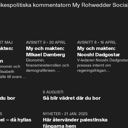
r inrikespolitiska kommentatorn My Rohwedder Soci
27 MAJ
3:51
AVSNITT 9
•
30 APRIL
24:00
AVSNITT 8
•
16 APRIL
25:1
kten:
My och makten:
My och makten:
Mikael Damberg
Nooshi Dadgostar
on
Ekonomin, 
V-ledaren Nooshi Dadgostar
finansministerrollen och 
pressas internt om 
onomin och 
demografikrisen. 
regeringsfrågan.

lisabeth 
Oppositionen ställs till svars 
I Aftonbladets 
ls till svars 
när Socialdemokraternas 
partiledarutfrågning ”My 
stern gästar 
Mikael Damberg gästar My 
och Makten” sätter hon ner 
My och Makten. 
och Makten. 
foten mot kritikerna:

1:06
6 AUGUSTI
1:0
– Vi ställer upp i val. Ska vi 
 du bor
Så blir vädret där du bor
vara med så sitter vi förstås 
25
1:22
NYHETER
•
21 JAN. 2025
0:5
ael – då hyllas
Här återvänder palestinska
fångarna hem