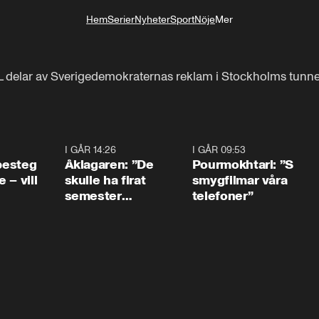
Hem
Serier
Nyheter
Sport
Nöje
Mer
Livsstil
SL delar av Sverigedemokraternas reklam i Stockholms tunn
0:54
I GÅR 14:26
1:54
I GÅR 09:53
1:3
 besteg
Åklagaren: ”De
Pourmokhtari: ”S
 – vill
skulle ha firat
smygfilmar våra
semester
telefoner”
tillsammans”