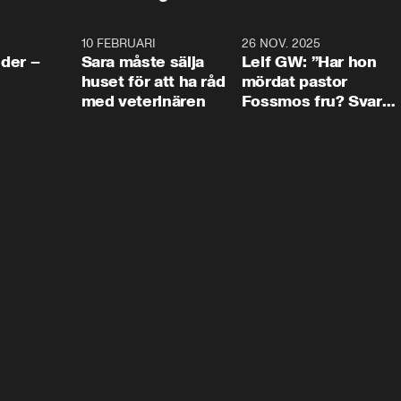
4:24
10 FEBRUARI
4:13
26 NOV. 2025
8:1
der –
Sara måste sälja
Leif GW: ”Har hon
huset för att ha råd
mördat pastor
med veterinären
Fossmos fru? Svar
nej.”