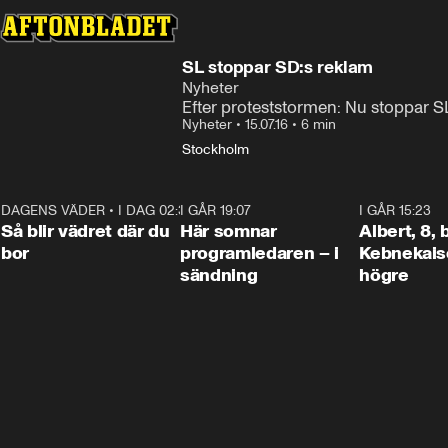
SL stoppar SD:s reklam
Nyheter
Efter proteststormen: Nu stoppar 
Nyheter
•
15.07.16
•
6 min
Stockholm
DAGENS VÄDER
•
I DAG 02:30
1:06
I GÅR 19:07
0:45
I GÅR 15:23
Så blir vädret där du
Här somnar
Albert, 8,
bor
programledaren – i
Kebnekaise
sändning
högre