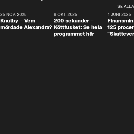
SE ALLA
3
25 NOV. 2025
31:05
8 OKT. 2025
4:29
4 JUNI 2025
Knutby – Vem
200 sekunder –
Finansmin
mördade Alexandra?
Köttfusket: Se hela
125 procent
programmet här
"Skattever
viktig uppg