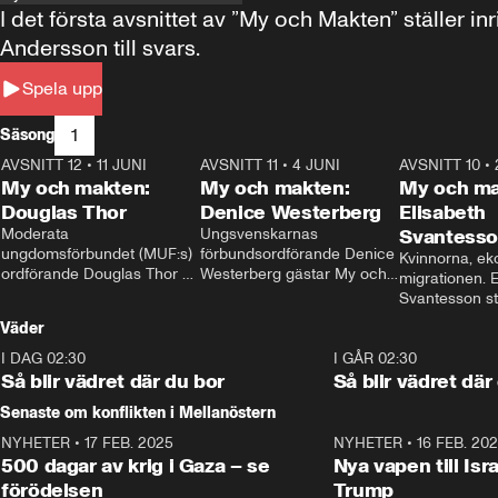
I det första avsnittet av ”My och Makten” ställe
Andersson till svars.
Spela upp
1
Säsong
AVSNITT 12
•
11 JUNI
26:27
AVSNITT 11
•
4 JUNI
23:40
AVSNITT 10
•
My och makten:
My och makten:
My och ma
Douglas Thor
Denice Westerberg
Elisabeth
Moderata 
Ungsvenskarnas 
Svantess
ungdomsförbundet (MUF:s) 
förbundsordförande Denice 
Kvinnorna, ek
ordförande Douglas Thor 
Westerberg gästar My och 
migrationen. E
gästar My och makten. I 
makten. I avsnittet 
Svantesson stäl
avsnittet diskuteras 
diskuteras migrationsfrågan 
när finansmini
Väder
tonårsutvisningarna och hur 
och hur SD ska locka 
Moderaterna ska locka 
kvinnliga väljare. 
I DAG 02:30
1:06
I GÅR 02:30
väljare till valet i höst. 
Så blir vädret där du bor
Så blir vädret där
Senaste om konflikten i Mellanöstern
NYHETER
•
17 FEB. 2025
0:45
NYHETER
•
16 FEB. 20
500 dagar av krig i Gaza – se
Nya vapen till Isr
förödelsen
Trump