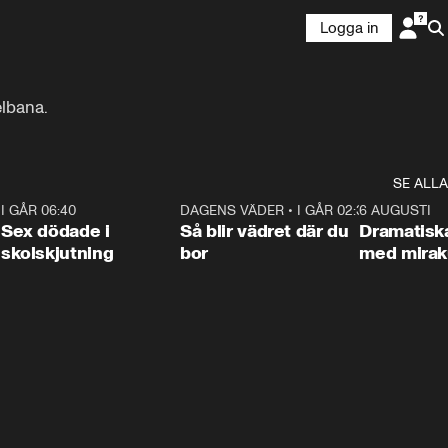
Logga in
elbana.
SE ALLA
6
I GÅR 06:40
0:47
DAGENS VÄDER
•
I GÅR 02:30
1:06
6 AUGUSTI
Sex dödade i
Så blir vädret där du
Dramatisk
skolskjutning
bor
med miraku