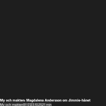
My och makten: Magdalena Andersson om Jimmie-hånet
My och makten
S1 E1
23.10.25
21 min