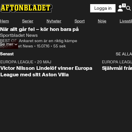
Logga in
Hem
Serier
Nyheter
Sport
Nöje
Livsstil
När allt går fel – kör hon bara på
Sportbladet News
BEST OF: Ankaret som är en riktig kämpe
Se mer
Sportbladet News
•
15.07.16
•
55 sek
Senast
SE ALLA
EUROPA LEAGUE
•
20 MAJ
1:32
EUROPA LEAG
Victor Nilsson Lindelöf vinner Europa
Självmål frå
League med sitt Aston Villa