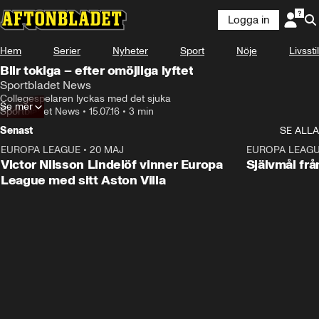
Logga in
Hem
Serier
Nyheter
Sport
Nöje
Livsstil
Blir tokiga – efter omöjliga lyftet
Sportbladet News
Collegespelaren lyckas med det sjuka
Se mer
Sportbladet News
•
15.07.16
•
3 min
Senast
SE ALLA
EUROPA LEAGUE
•
20 MAJ
1:32
EUROPA LEAG
Victor Nilsson Lindelöf vinner Europa
Självmål frå
League med sitt Aston Villa