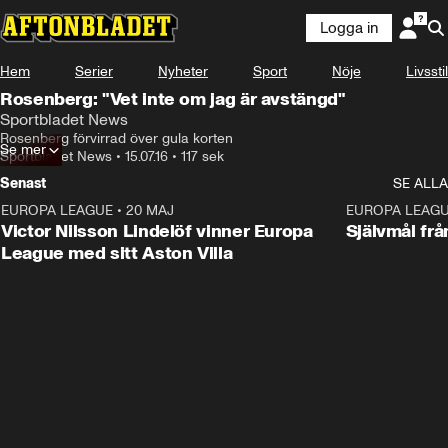
Logga in
Hem
Serier
Nyheter
Sport
Nöje
Livsstil
Rosenberg: "Vet inte om jag är avstängd"
Sportbladet News
Rosenberg förvirrad över gula korten
Se mer
Sportbladet News
•
15.07.16
•
117 sek
Senast
SE ALLA
EUROPA LEAGUE
•
20 MAJ
1:32
EUROPA LEAG
Victor Nilsson Lindelöf vinner Europa
Självmål frå
League med sitt Aston Villa