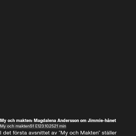
My och makten: Magdalena Andersson om Jimmie-hånet
My och makten
S1 E1
23.10.25
21 min
I det första avsnittet av ”My och Makten” ställer 