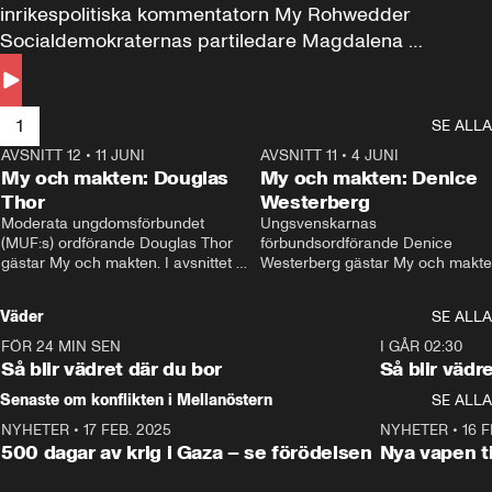
inrikespolitiska kommentatorn My Rohwedder 
Socialdemokraternas partiledare Magdalena 
Andersson till svars.
1
SE ALLA
AVSNITT 12
•
11 JUNI
26:27
AVSNITT 11
•
4 JUNI
2
My och makten: Douglas
My och makten: Denice
Thor
Westerberg
Moderata ungdomsförbundet 
Ungsvenskarnas 
(MUF:s) ordförande Douglas Thor 
förbundsordförande Denice 
gästar My och makten. I avsnittet 
Westerberg gästar My och makten.
diskuteras tonårsutvisningarna och 
avsnittet diskuteras migrationsfrå
hur Moderaterna ska locka väljare till 
och hur SD ska locka kvinnliga 
Väder
SE ALLA
valet i höst. 
väljare. 
FÖR 24 MIN SEN
1:06
I GÅR 02:30
Så blir vädret där du bor
Så blir vädr
Senaste om konflikten i Mellanöstern
SE ALLA
NYHETER
•
17 FEB. 2025
0:45
NYHETER
•
16 F
500 dagar av krig i Gaza – se förödelsen
Nya vapen ti