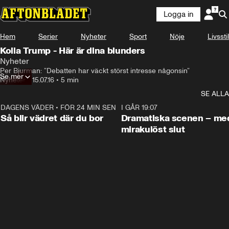
Logga in
Hem
Serier
Nyheter
Sport
Nöje
Livsstil
Kolla Trump - Här är dina blunders
Nyheter
Per Bjurman: ”Debatten har väckt störst intresse någonsin”
Se mer
Nyheter
•
15.07.16
•
5 min
SE ALLA
DAGENS VÄDER
•
FÖR 24 MIN SEN
1:06
I GÅR 19:07
Så blir vädret där du bor
Dramatiska scenen – me
mirakulöst slut