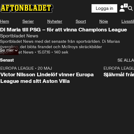
Logga in
Hem
Serier
Nyheter
Sport
Nöje
Livsstil
Di Maria till PSG – för att vinna Champions League
Sportbladet News
Sportbladet News med det senaste från sportvärlden. Di Marias 
övergång, det blöta firandet och McIlroys skräckbilder
Se mer
Sportbladet News
•
15.07.16
•
140 sek
Senast
SE ALLA
EUROPA LEAGUE
•
20 MAJ
1:32
EUROPA LEAG
Victor Nilsson Lindelöf vinner Europa
Självmål frå
League med sitt Aston Villa