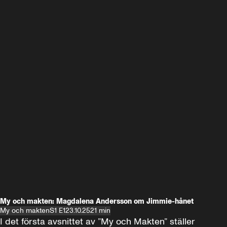
My och makten: Magdalena Andersson om Jimmie-hånet
My och makten
S1 E1
23.10.25
21 min
I det första avsnittet av ”My och Makten” ställer 