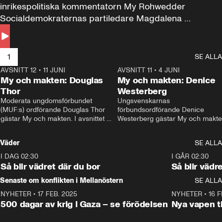
inrikespolitiska kommentatorn My Rohwedder 
Socialdemokraternas partiledare Magdalena 
Andersson till svars.
1
SE ALLA
AVSNITT 12
•
11 JUNI
26:27
AVSNITT 11
•
4 JUNI
2
My och makten: Douglas
My och makten: Denice
Thor
Westerberg
Moderata ungdomsförbundet 
Ungsvenskarnas 
(MUF:s) ordförande Douglas Thor 
förbundsordförande Denice 
gästar My och makten. I avsnittet 
Westerberg gästar My och makten.
diskuteras tonårsutvisningarna och 
avsnittet diskuteras migrationsfrå
hur Moderaterna ska locka väljare till 
och hur SD ska locka kvinnliga 
Väder
SE ALLA
valet i höst. 
väljare. 
I DAG 02:30
1:06
I GÅR 02:30
Så blir vädret där du bor
Så blir vädr
Senaste om konflikten i Mellanöstern
SE ALLA
NYHETER
•
17 FEB. 2025
0:45
NYHETER
•
16 F
500 dagar av krig i Gaza – se förödelsen
Nya vapen ti