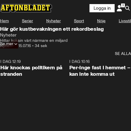
Logga in
Hem
Serier
Nyheter
Sport
Nöje
Livsstil
Här gör kustbevakningen ett rekordbeslag
Nyheter
Hittar kokain värt närmare en miljard
Se mer
Nyheter
•
15.07.16
•
34 sek
SE ALLA
I DAG 12:19
0:45
I DAG 10:16
Här knockas politikern på
Per-Inge fast i hemmet –
stranden
kan inte komma ut