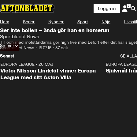
Logga in
Hem
Serier
Nyheter
Sport
Nöje
Livsstil
Ser inte bollen – ändå gör han en homerun
Sportbladet News
Till och med motståndarna gör high five med Lefort efter det här slaget
Se mer
Sportbladet News
•
15.07.16
•
37 sek
Senast
SE ALLA
EUROPA LEAGUE
•
20 MAJ
1:32
EUROPA LEAG
Victor Nilsson Lindelöf vinner Europa
Självmål frå
League med sitt Aston Villa