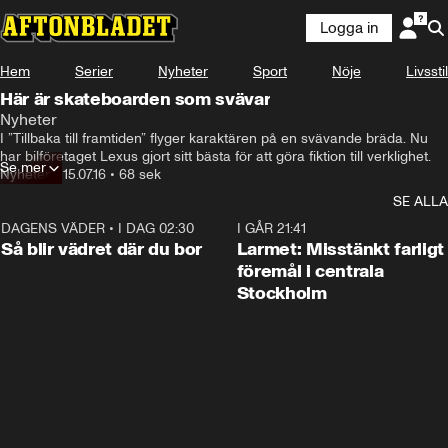
Logga in
Hem
Serier
Nyheter
Sport
Nöje
Livsstil
Här är skateboarden som svävar
Nyheter
I ”Tillbaka till framtiden” flyger karaktären på en svävande bräda. Nu 
har bilföretaget Lexus gjort sitt bästa för att göra fiktion till verklighet.
Se mer
Nyheter
•
15.07.16
•
68 sek
SE ALLA
DAGENS VÄDER
•
I DAG 02:30
1:06
I GÅR 21:41
Så blir vädret där du bor
Larmet: Misstänkt farligt
föremål i centrala
Stockholm