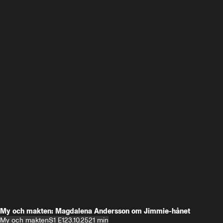
My och makten: Magdalena Andersson om Jimmie-hånet
My och makten
S1 E1
23.10.25
21 min