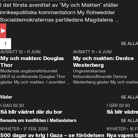
I det första avsnittet av ”My och Makten” ställer 
inrikespolitiska kommentatorn My Rohwedder 
Socialdemokraternas partiledare Magdalena 
Andersson till svars.
1
SE ALLA
AVSNITT 12
•
11 JUNI
26:27
AVSNITT 11
•
4 JUNI
2
My och makten: Douglas
My och makten: Denice
Thor
Westerberg
Moderata ungdomsförbundet 
Ungsvenskarnas 
(MUF:s) ordförande Douglas Thor 
förbundsordförande Denice 
gästar My och makten. I avsnittet 
Westerberg gästar My och makten.
diskuteras tonårsutvisningarna och 
avsnittet diskuteras migrationsfrå
hur Moderaterna ska locka väljare till 
och hur SD ska locka kvinnliga 
Väder
SE ALLA
valet i höst. 
väljare. 
I DAG 02:30
1:06
I GÅR 02:30
Så blir vädret där du bor
Så blir vädr
Senaste om konflikten i Mellanöstern
SE ALLA
NYHETER
•
17 FEB. 2025
0:45
NYHETER
•
16 F
500 dagar av krig i Gaza – se förödelsen
Nya vapen ti