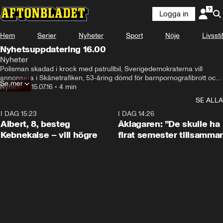
Logga in
Hem
Serier
Nyheter
Sport
Nöje
Livsstil
Nyhetsuppdatering 16.00
Nyheter
Polisman skadad i krock med patrullbil, Sverigedemokraterna vill 
annonsera i Skånetrafiken, 53-åring dömd för barnpornografibrott och 
Se mer
brittiska SAS-styrkor opererar förkläddda till IS-soldater i Syrien.
Nyheter
•
15.07.16
•
4 min
SE ALLA
I DAG 15:23
0:54
I DAG 14:26
Albert, 8, besteg
Åklagaren: ”De skulle ha
Kebnekaise – vill högre
firat semester tillsamma