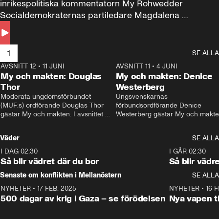
inrikespolitiska kommentatorn My Rohwedder 
Socialdemokraternas partiledare Magdalena 
Andersson till svars.
1
SE ALLA
AVSNITT 12
•
11 JUNI
26:27
AVSNITT 11
•
4 JUNI
2
My och makten: Douglas
My och makten: Denice
Thor
Westerberg
Moderata ungdomsförbundet 
Ungsvenskarnas 
(MUF:s) ordförande Douglas Thor 
förbundsordförande Denice 
gästar My och makten. I avsnittet 
Westerberg gästar My och makten.
diskuteras tonårsutvisningarna och 
avsnittet diskuteras migrationsfrå
hur Moderaterna ska locka väljare till 
och hur SD ska locka kvinnliga 
Väder
SE ALLA
valet i höst. 
väljare. 
I DAG 02:30
1:06
I GÅR 02:30
Så blir vädret där du bor
Så blir vädr
Senaste om konflikten i Mellanöstern
SE ALLA
NYHETER
•
17 FEB. 2025
0:45
NYHETER
•
16 F
500 dagar av krig i Gaza – se förödelsen
Nya vapen ti