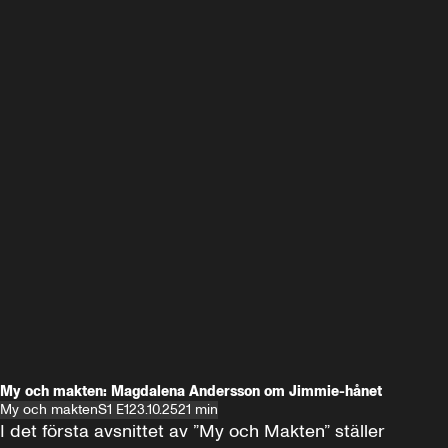
My och makten: Magdalena Andersson om Jimmie-hånet
My och makten
S1 E1
23.10.25
21 min
I det första avsnittet av ”My och Makten” ställer 