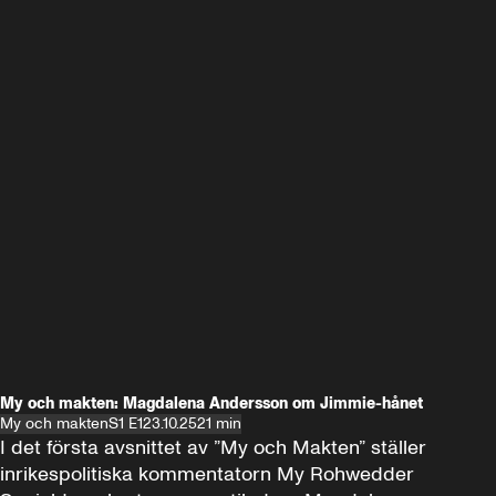
My och makten: Magdalena Andersson om Jimmie-hånet
My och makten
S1 E1
23.10.25
21 min
I det första avsnittet av ”My och Makten” ställer 
inrikespolitiska kommentatorn My Rohwedder 