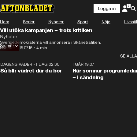
Logga in
Hem
Serier
Nyheter
Sport
Nöje
Livsstil
Vill utöka kampanjen – trots kritiken
Nyheter
Sverigedemokraterna vill annonsera i Skånetrafiken.
Se mer
Nyheter
•
15.07.16
•
4 min
SE ALLA
DAGENS VÄDER
•
I DAG 02:30
1:06
I GÅR 19:07
Så blir vädret där du bor
Här somnar programleda
– i sändning