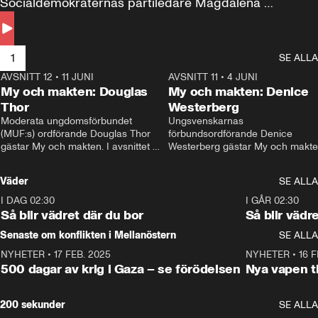
Socialdemokraternas partiledare Magdalena 
Andersson till svars.
1
SE ALLA
AVSNITT 12
•
11 JUNI
26:27
AVSNITT 11
•
4 JUNI
2
My och makten: Douglas
My och makten: Denice
Thor
Westerberg
Moderata ungdomsförbundet 
Ungsvenskarnas 
(MUF:s) ordförande Douglas Thor 
förbundsordförande Denice 
gästar My och makten. I avsnittet 
Westerberg gästar My och makten.
diskuteras tonårsutvisningarna och 
avsnittet diskuteras migrationsfrå
hur Moderaterna ska locka väljare till 
och hur SD ska locka kvinnliga 
Väder
SE ALLA
valet i höst. 
väljare. 
I DAG 02:30
1:06
I GÅR 02:30
Så blir vädret där du bor
Så blir vädr
Senaste om konflikten i Mellanöstern
SE ALLA
NYHETER
•
17 FEB. 2025
0:45
NYHETER
•
16 F
500 dagar av krig i Gaza – se förödelsen
Nya vapen ti
200 sekunder
SE ALLA