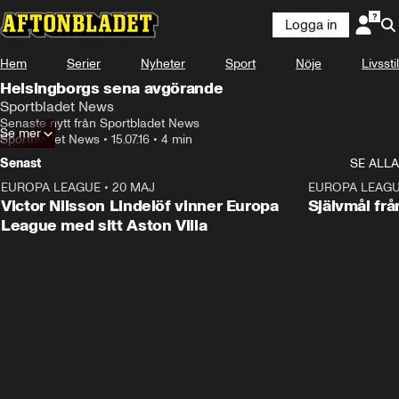
Logga in
Hem
Serier
Nyheter
Sport
Nöje
Livsstil
Helsingborgs sena avgörande
Sportbladet News
Senaste nytt från Sportbladet News
Se mer
Sportbladet News
•
15.07.16
•
4 min
Senast
SE ALLA
EUROPA LEAGUE
•
20 MAJ
1:32
EUROPA LEAG
Victor Nilsson Lindelöf vinner Europa
Självmål frå
League med sitt Aston Villa