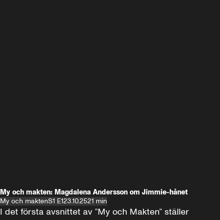
My och makten: Magdalena Andersson om Jimmie-hånet
My och makten
S1 E1
23.10.25
21 min
I det första avsnittet av ”My och Makten” ställer 