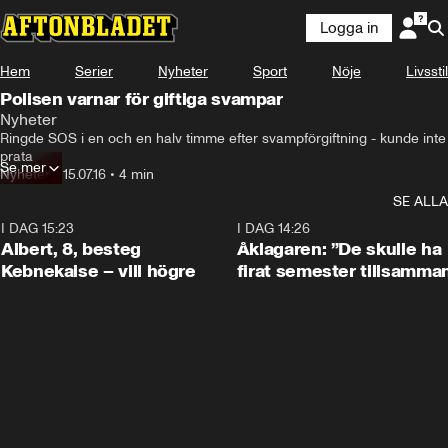
Logga in
Hem
Serier
Nyheter
Sport
Nöje
Livsstil
Polisen varnar för giftiga svampar
Nyheter
Ringde SOS i en och en halv timme efter svampförgiftning - kunde inte 
prata
Se mer
Nyheter
•
15.07.16
•
4 min
SE ALLA
I DAG 15:23
0:54
I DAG 14:26
Albert, 8, besteg
Åklagaren: ”De skulle ha
Kebnekaise – vill högre
firat semester tillsamma