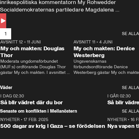
inrikespolitiska kommentatorn My Rohwedder 
Socialdemokraternas partiledare Magdalena 
Andersson till svars.
1
SE ALLA
AVSNITT 12
•
11 JUNI
26:27
AVSNITT 11
•
4 JUNI
2
My och makten: Douglas
My och makten: Denice
Thor
Westerberg
Moderata ungdomsförbundet 
Ungsvenskarnas 
(MUF:s) ordförande Douglas Thor 
förbundsordförande Denice 
gästar My och makten. I avsnittet 
Westerberg gästar My och makten.
diskuteras tonårsutvisningarna och 
avsnittet diskuteras migrationsfrå
hur Moderaterna ska locka väljare till 
och hur SD ska locka kvinnliga 
Väder
SE ALLA
valet i höst. 
väljare. 
I DAG 02:30
1:06
I GÅR 02:30
Så blir vädret där du bor
Så blir vädr
Senaste om konflikten i Mellanöstern
SE ALLA
NYHETER
•
17 FEB. 2025
0:45
NYHETER
•
16 F
500 dagar av krig i Gaza – se förödelsen
Nya vapen ti