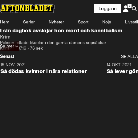
Logga in
Hem
Serier
Nyheter
Sport
Nöje
Livsstil
I sin dagbok avslöjar hon mord och kannibalism
Krim
Polisen hittade likdelar i den gamla damens sopsäckar
Se mer
Krim
•
15.07.16
•
76 sek
Senast
SE ALLA
15 NOV. 2021
3:28
14 OKT. 2021
Så dödas kvinnor i nära relationer
Så lever gö