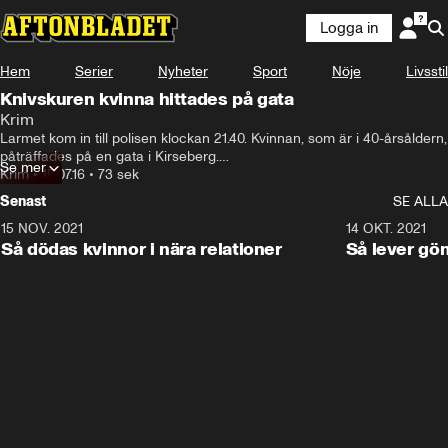
Logga in
Hem
Serier
Nyheter
Sport
Nöje
Livsstil
Knivskuren kvinna hittades på gata
Krim
Larmet kom in till polisen klockan 21.40. Kvinnan, som är i 40-årsåldern, 
påträffades på en gata i Kirseberg.

Se mer
– Troligtvis är det inte där hon har blivit knivskuren, säger Stephan 
Krim
•
15.07.16
•
73 sek
Söderholm.

Senast
SE ALLA
Kvinnan fördes med ambulans till sjukhus. I nuläget är hennes 
skadeläge okänt. Flera polispatruller har skickats till platsen och söker 
15 NOV. 2021
3:28
14 OKT. 2021
efter gärningsmannen.
Så dödas kvinnor i nära relationer
Så lever gö