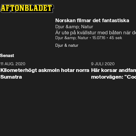
Norskan filmar det fantastiska
Djur &amp; Natur
Är ute på kvällstur med båten när d
Djur &amp; Natur
•
15.07.16
•
45 sek
Djur & natur
Senast
11 AUG. 2020
0:41
9 JULI 2020
Kilometerhögt askmoln hotar norra
Här korsar andfam
Sumatra
motorvägen: "Cool