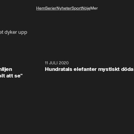
Hem
Serier
Nyheter
Sport
Nöje
Mer
Livsstil
et dyker upp
1:08
11 JULI 2020
1:4
iljen
Hundratals elefanter mystiskt döda
t att se"