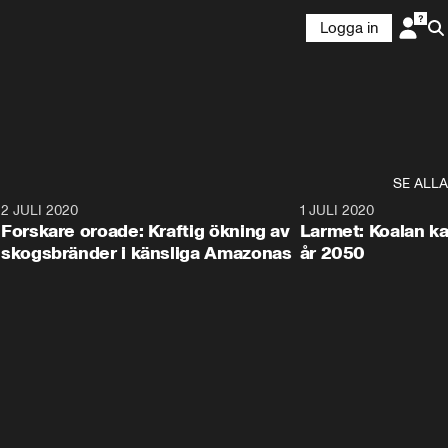
Logga in
SE ALLA
6
2 JULI 2020
1:40
1 JULI 2020
Forskare oroade: Kraftig ökning av
Larmet: Koalan kan
skogsbränder i känsliga Amazonas
år 2050