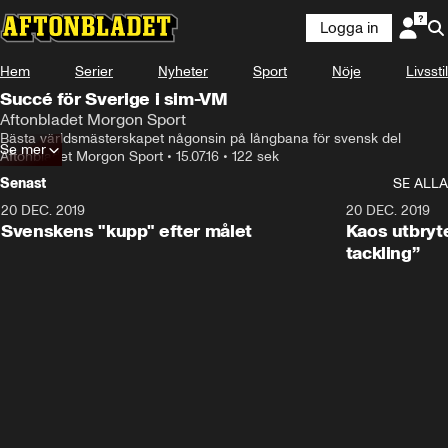
Logga in
Hem
Serier
Nyheter
Sport
Nöje
Livsstil
Succé för Sverige i sim-VM
Aftonbladet Morgon Sport
Bästa världsmästerskapet någonsin på långbana för svensk del
Se mer
Aftonbladet Morgon Sport
•
15.07.16
•
122 sek
Senast
SE ALLA
20 DEC. 2019
0:44
20 DEC. 2019
Svenskens "kupp" efter målet
Kaos utbryte
tackling”