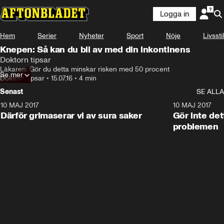
Logga in
Hem
Serier
Nyheter
Sport
Nöje
Livsstil
Knepen: Så kan du bli av med din inkontinens
Doktorn tipsar
Läkaren: Gör du detta minskar risken med 50 procent
Se mer
Doktorn tipsar
•
15.07.16
•
4 min
Senast
SE ALLA
10 MAJ 2017
7:22
10 MAJ 2017
Därför grimaserar vi av sura saker
Gör inte det
problemen