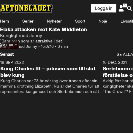
Logga in
Hem
Serier
Nyheter
Sport
Nöje
Livsstil
Elaka attacken mot Kate Middleton
Kungligt med Jenny
"Bara män som är attraktiva i det"
Se mer
Kungligt med Jenny
•
15.07.16
•
3 min
Senast
SE ALLA
16 SEP. 2022
3:40
16 DEC. 2021
Kung Charles III – prinsen som till slut
Serieboom o
blev kung
förståelse o
Kung Charles var 73 år när tog över tronen efter sin 
Aldrig förr har 
mamma drottning Elizabeth. Nu är det Charles tur att 
kungligheter ska
representera kungahuset och Storbritannien och sätta 
”The Crown”? Frå
sin egen prägel på den kungliga rollen.
Storbritannien. 
förståelse och h
kungahuset komm
kungaserier är 