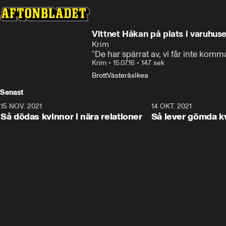
Vittnet Håkan på plats i varuhuse
Krim
”De har spärrat av, vi får inte komm
Krim
•
15.07.16
•
147 sek
Brott
Västerås
Ikea
Senast
15 NOV. 2021
3:28
14 OKT. 2021
Så dödas kvinnor i nära relationer
Så lever gömda k