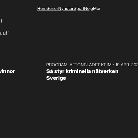
Hem
Serier
Nyheter
Sport
Nöje
Mer
Livsstil
t
a ut”
3:00
PROGRAM: AFTONBLADET KRIM
•
19 APR. 20
2:5
vinnor
Så styr kriminella nätverken
Sverige