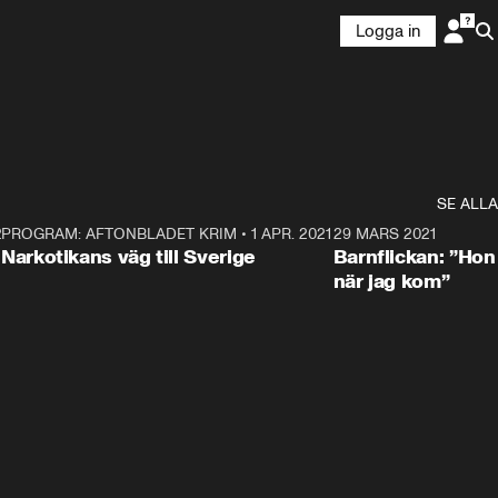
Logga in
SE ALLA
21
5
PROGRAM: AFTONBLADET KRIM
•
1 APR. 2021
1:52
29 MARS 2021
Narkotikans väg till Sverige
Barnflickan: ”Hon
när jag kom”