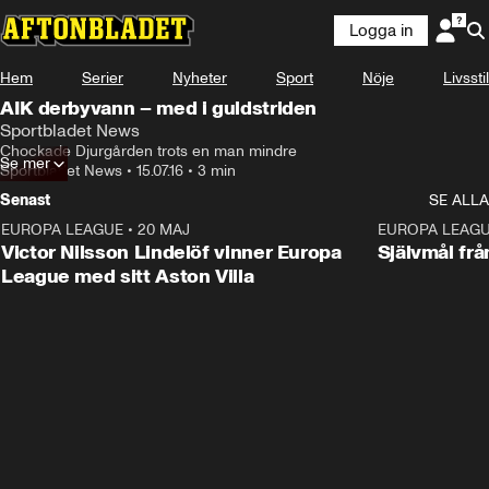
Logga in
Hem
Serier
Nyheter
Sport
Nöje
Livsstil
AIK derbyvann – med i guldstriden
Sportbladet News
Chockade Djurgården trots en man mindre
Se mer
Sportbladet News
•
15.07.16
•
3 min
Senast
SE ALLA
EUROPA LEAGUE
•
20 MAJ
1:32
EUROPA LEAG
Victor Nilsson Lindelöf vinner Europa
Självmål frå
League med sitt Aston Villa