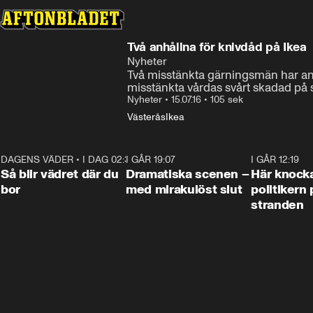
Två anhållna för knivdåd på Ikea
Nyheter
Två misstänkta gärningsmän har anhå
misstänkta vårdas svårt skadad på 
Nyheter
•
15.07.16
•
105 sek
Västerås
Ikea
DAGENS VÄDER
•
I DAG 02:30
1:06
I GÅR 19:07
0:42
I GÅR 12:19
Så blir vädret där du
Dramatiska scenen –
Här knock
bor
med mirakulöst slut
politikern 
stranden