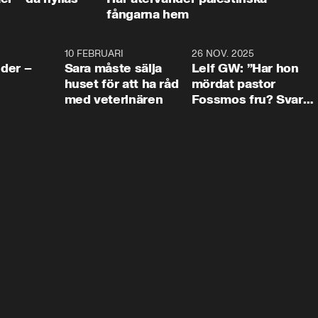
fångarna hem
4:24
10 FEBRUARI
4:13
26 NOV. 2025
8:1
der –
Sara måste sälja
Leif GW: ”Har hon
huset för att ha råd
mördat pastor
med veterinären
Fossmos fru? Svar
nej.”