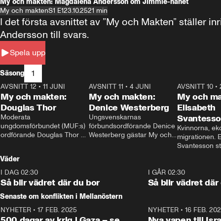
My och makten: Magdalena Andersson om Jimmie-hånet
My och makten
S1 E1
23.10.25
21 min
I det första avsnittet av ”My och Makten” ställe
Andersson till svars.
Spela upp
1
Säsong
AVSNITT 12
•
11 JUNI
26:27
AVSNITT 11
•
4 JUNI
23:40
AVSNITT 10
•
My och makten:
My och makten:
My och ma
Douglas Thor
Denice Westerberg
Elisabeth
Moderata 
Ungsvenskarnas 
Svantess
ungdomsförbundet (MUF:s) 
förbundsordförande Denice 
Kvinnorna, ek
ordförande Douglas Thor 
Westerberg gästar My och 
migrationen. E
gästar My och makten. I 
makten. I avsnittet 
Svantesson stäl
avsnittet diskuteras 
diskuteras migrationsfrågan 
när finansmini
Väder
tonårsutvisningarna och hur 
och hur SD ska locka 
Moderaterna ska locka 
kvinnliga väljare. 
I DAG 02:30
1:06
I GÅR 02:30
väljare till valet i höst. 
Så blir vädret där du bor
Så blir vädret där
Senaste om konflikten i Mellanöstern
NYHETER
•
17 FEB. 2025
0:45
NYHETER
•
16 FEB. 20
500 dagar av krig i Gaza – se
Nya vapen till Isr