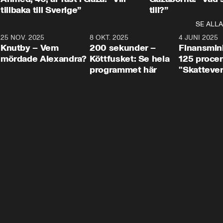
tillbaka till Sverige”
till?”
SE ALLA
3
25 NOV. 2025
31:05
8 OKT. 2025
4:29
4 JUNI 2025
Knutby – Vem
200 sekunder –
Finansmin
mördade Alexandra?
Köttfusket: Se hela
125 procent
programmet här
"Skattever
viktig uppg