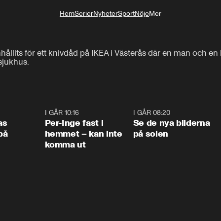
Hem
Serier
Nyheter
Sport
Nöje
Mer
Livsstil
llits för ett knivdåd på IKEA i Västerås där en man och en
sjukhus.
0:45
I GÅR 10:16
1:26
I GÅR 08:20
0:3
as
Per-Inge fast i
Se de nya bilderna
på
hemmet – kan inte
på solen
komma ut