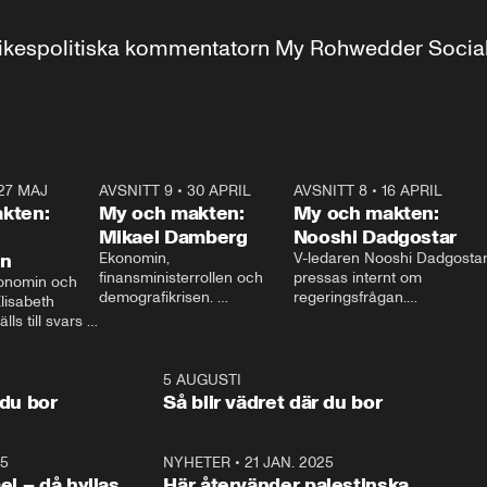
r inrikespolitiska kommentatorn My Rohwedder Soci
27 MAJ
3:51
AVSNITT 9
•
30 APRIL
24:00
AVSNITT 8
•
16 APRIL
25:1
kten:
My och makten:
My och makten:
Mikael Damberg
Nooshi Dadgostar
on
Ekonomin, 
V-ledaren Nooshi Dadgostar
finansministerrollen och 
pressas internt om 
onomin och 
demografikrisen. 
regeringsfrågan.

lisabeth 
Oppositionen ställs till svars 
I Aftonbladets 
ls till svars 
när Socialdemokraternas 
partiledarutfrågning ”My 
stern gästar 
Mikael Damberg gästar My 
och Makten” sätter hon ner 
My och Makten. 
och Makten. 
foten mot kritikerna:

1:06
5 AUGUSTI
1:0
– Vi ställer upp i val. Ska vi 
 du bor
Så blir vädret där du bor
vara med så sitter vi förstås 
25
1:22
NYHETER
•
21 JAN. 2025
0:5
ael – då hyllas
Här återvänder palestinska