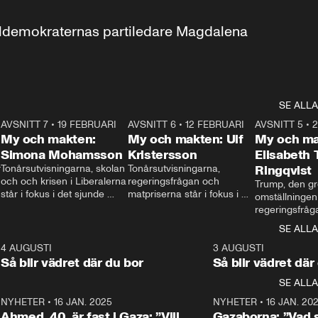
aldemokraternas partiledare Magdalena 
SE ALLA
7
AVSNITT 7
•
19 FEBRUARI
24:30
AVSNITT 6
•
12 FEBRUARI
27:30
AVSNITT 5
•
My och makten:
My och makten: Ulf
My och ma
Simona Mohamsson
Kristersson
Elisabeth
 
Tonårsutvisningarna, skolan 
Tonårsutvisningarna, 
Ringqvist
och och krisen i Liberalerna 
regeringsfrågan och 
Trump, den gr
står i fokus i det sjunde 
matpriserna står i fokus i 
omställningen
avsnittet av ”My och 
det sjätte avsnittet av ”My 
regeringsfråga
makten”. Se när 
och makten”. Se när 
centrum i det 
SE ALLA
Aftonbladets inrikespolitiska 
Aftonbladets inrikespolitiska 
avsnittet av ”
kommentator My 
kommentator My 
6
4 AUGUSTI
1:06
3 AUGUSTI
Makten”. Se nä
Rohwedder ställer 
Rohwedder ställer 
Så blir vädret där du bor
Så blir vädret där
Aftonbladets in
utbildnings- och 
statsminister Ulf Kristersson 
kommentator 
SE ALLA
integrationsminister Simona 
till svars.
Rohwedder stäl
Mohamsson till svars.
Centerpartiets
2
NYHETER
•
16 JAN. 2025
1:01
NYHETER
•
16 JAN. 20
Thand Ring till
Ahmed, 40, är fast i Gaza: ”Vill
Gazaborna: ”Vad s