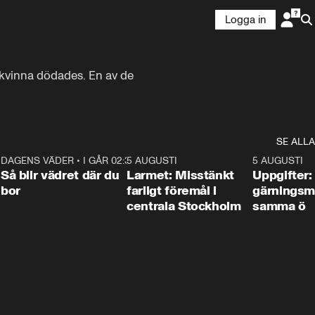
Logga in
 kvinna dödades. En av de 
SE ALLA
1
DAGENS VÄDER
•
I GÅR 02:30
1:06
5 AUGUSTI
0:35
5 AUGUSTI
Så blir vädret där du
Larmet: Misstänkt
Uppgifter:
bor
farligt föremål i
gärningsm
centrala Stockholm
samma ö